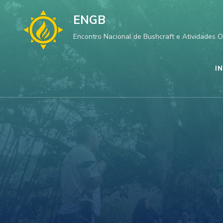
Skip
ENGB
to
Encontro Nacional de Bushcraft e Atividades 
content
(Press
I
Enter)