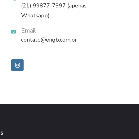
(21) 99877-7997 (apenas
Whatsapp)
Email
contato@engb.com.br
as