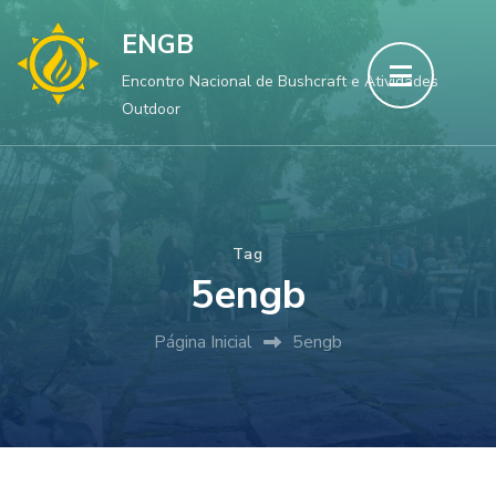
Skip
ENGB
to
Encontro Nacional de Bushcraft e Atividades
content
Outdoor
(Press
Enter)
Tag
5engb
Página Inicial
5engb