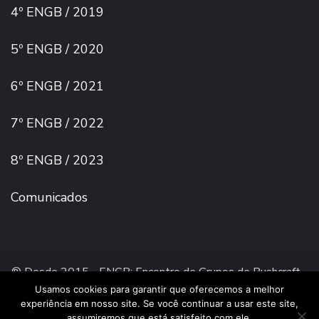
4º ENGB / 2019
5º ENGB / 2020
6º ENGB / 2021
7º ENGB / 2022
8º ENGB / 2023
Comunicados
® Desde 2015 - ENGB: Encontro de Grupos de Bushcraft -
Todos os direitos reservados!
Usamos cookies para garantir que oferecemos a melhor
Icons made by
Freepik
from
www.flaticon.com
is licensed
experiência em nosso site. Se você continuar a usar este site,
by
CC 3.0 BY
assumiremos que está satisfeito com ele.