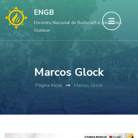
Skip
ENGB
to
Encontro Nacional de Bushcraft e Atividades
content
Outdoor
(Press
Enter)
Marcos Glock
Página Inicial
Marcos Glock